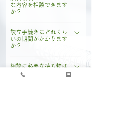
くのがおすすめです。初期段
な内容を相談できます
階からのサポートが可能です
か？
ので、お気軽にご連絡くださ
会社設立の手続きや法人形態
い。
の選定、税務・融資・助成金
設立手続きにどれくら
についてなど、幅広く対応し
いの期間がかかります
ております。どのような質問
か？
でもお気軽にご相談くださ
必要書類が揃っている場合、
い。
通常は1～2週間程度で設立登
相談に必要な持ち物は
記が完了します。ただし、
ありますか？
個々の状況により異なる場合
具体的な事業内容が分かる資
があります。
料や、株主となる方の印鑑証
相談内容は他に漏れる
明、役員となる方の印鑑証明
ことはありませんか？
（後日でも可）、免許証など
ご相談内容は守秘義務のもと
本人確認できるものをご準備
で厳重に管理いたします。安
いただけるとスムーズです。
心してご相談ください。